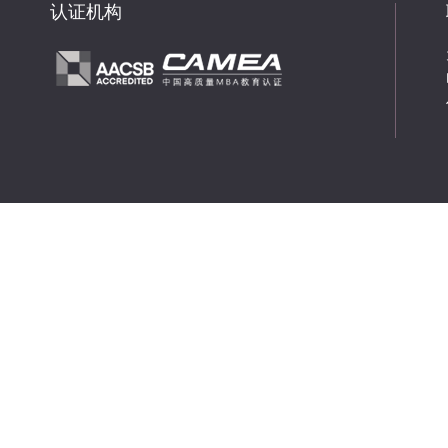
认证机构
峰总经理王强首先交流了个人对于“梦想与现
为
实”的感受，阐述在生活中实践与思想相辅相成
断
的意义。王强经理还谈到在疫情的大背景下，
中
作为企业家应认清当前形势，在应对全
服