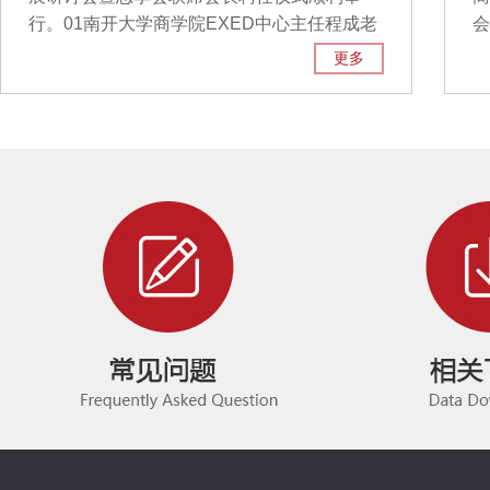
行。01南开大学商学院EXED中心主任程成老
会
师代表校方发言。首先程老师表示要认真贯彻
科
更多
党中央对疫情防控的要求，疫情要防住，经济
商
要稳住，发展要安全。本次研讨会是创新发展
晖
的里程碑，既严谨地遵守了疫情防控的要求，
动
又加强了企业家间的交流合作，促进组织发
参
展。说到组织，程老师表示南开大学商学院思
公
享会正趋于不断地向2.0成熟模式迈进，思享
公
会将会给会员们带来更多的正向反馈，支持双
年
向奔赴和双向促进。思享会作为学习型组织，
多
致力于促进学员持续学习和终身学习。学习力
展
是对抗不确定性、焦虑等的头号武器，程老师
结
再次强调了在当今时代建立良好的学习力的重
家
要性，作为企业家应紧紧抓住提升学习力的机
积
会。后疫情时代消费者的行为和习惯发生了很
化
多变化，企业家也要积极面对，在全面配合政
量
府防疫政策的同时，精准捕捉到消费者群体的
团
各种需求，推陈出新，应对挑战。02天津业之
实